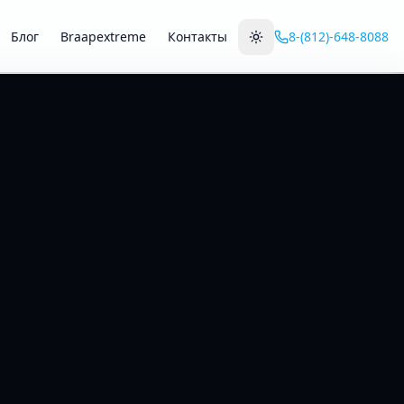
Блог
Braapextreme
Контакты
8-(812)-648-8088