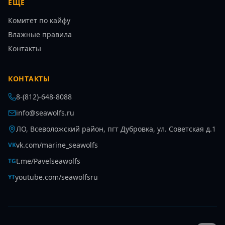
ЕЩЁ
Комитет по кайфу
Влажные правила
Контакты
КОНТАКТЫ
8-(812)-648-8088
info@seawolfs.ru
ЛО, Всеволожский район, пгт Дубровка, ул. Советская д.1
vk.com/marine_seawolfs
VK
t.me/Pavelseawolfs
TG
youtube.com/seawolfsru
YT