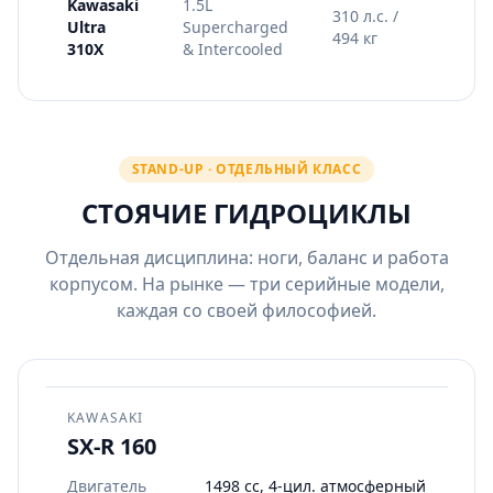
Kawasaki
1.5L
Макс
310 л.с. /
Ultra
Supercharged
стаб
494 кг
310X
& Intercooled
в оф
STAND-UP · ОТДЕЛЬНЫЙ КЛАСС
СТОЯЧИЕ ГИДРОЦИКЛЫ
Отдельная дисциплина: ноги, баланс и работа
корпусом. На рынке — три серийные модели,
каждая со своей философией.
KAWASAKI
SX-R 160
Двигатель
1498 cc, 4-цил. атмосферный