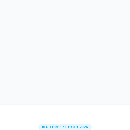
Чемпионат и Кубок России
Официальные соревнования по водно-
моторному спорту. Результаты, анонсы,
регистрация.
Russian Rockets
Легендарная российская команда по аквабайку.
Тренировки, мастер-классы, события.
BIG THREE • СЕЗОН 2026