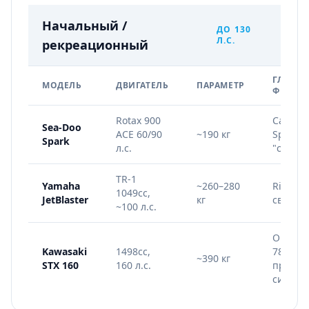
Начальный /
ДО 130
Л.С.
рекреационный
ГЛАВНА
МОДЕЛЬ
ДВИГАТЕЛЬ
ПАРАМЕТР
ФИШКА
Rotax 900
Самый 
Sea-Doo
ACE 60/90
~190 кг
Spark T
Spark
л.с.
"свечка
TR-1
Yamaha
~260–280
RiDE, ф
1049cc,
JetBlaster
кг
светлы
~100 л.с.
Огромн
Kawasaki
1498cc,
78 л,
~390 кг
STX 160
160 л.с.
против
систем