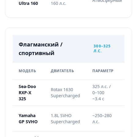
Атмосферный
Ultra 160
160 л.с.
х
Флагманский /
300–325
Л.С.
спортивный
ГЛАВ
МОДЕЛЬ
ДВИГАТЕЛЬ
ПАРАМЕТР
ФИШ
Sea-Doo
325 л.с. /
Гоно
Rotax 1630
RXP-X
0–100
шасс
Supercharged
325
~3.4 с
7.8"
Этал
Yamaha
1.8L SVHO
~250–280
надё
GP SVHO
Supercharged
л.с.
для 