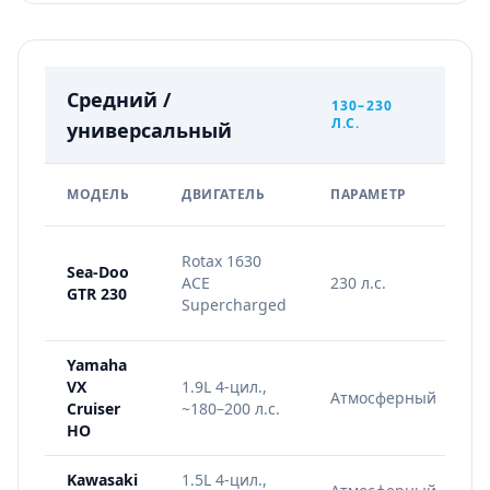
Средний /
130–230
Л.С.
универсальный
Г
МОДЕЛЬ
ДВИГАТЕЛЬ
ПАРАМЕТР
Rotax 1630
Sea-Doo
ACE
230 л.с.
GTR 230
к
Supercharged
0
Yamaha
VX
1.9L 4-цил.,
Атмосферный
э
Cruiser
~180–200 л.с.
и
HO
Kawasaki
1.5L 4-цил.,
8