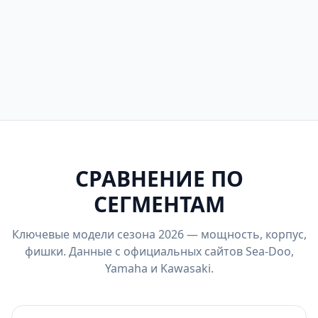
Смотреть модели
Kawasaki Jet Ski
SX-R 160 —
Ultra 310X — 310 л.с.,
единственный stand-
494 кг
STX 160 — рекреация
up
СРАВНЕНИЕ ПО
СЕГМЕНТАМ
Ключевые модели сезона 2026 — мощность, корпус,
фишки. Данные с официальных сайтов Sea-Doo,
Yamaha и Kawasaki.