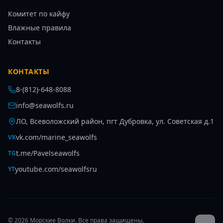
Комитет по кайфу
Влажные правила
Контакты
КОНТАКТЫ
8-(812)-648-8088
info@seawolfs.ru
ЛО, Всеволожский район, пгт Дубровка, ул. Советская д.1
vk.com/marine_seawolfs
VK
t.me/Pavelseawolfs
TG
youtube.com/seawolfsru
YT
©
2026
Морские Волки
. Все права защищены.