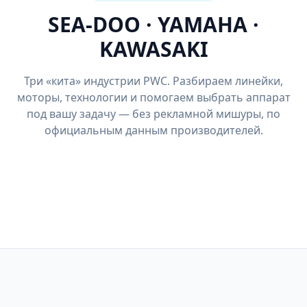
SEA-DOO · YAMAHA ·
KAWASAKI
Три «кита» индустрии PWC. Разбираем линейки,
моторы, технологии и помогаем выбрать аппарат
под вашу задачу — без рекламной мишуры, по
официальным данным производителей.
SEA-DOO
KAWASAKI
RXP-X 325
Jet Ski Ultra 310