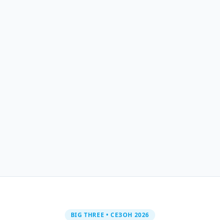
Чемпионат и Кубок России
Официальные соревнования по водно-
моторному спорту. Результаты, анонсы,
регистрация.
Russian Rockets
Легендарная российская команда по аквабайку.
Тренировки, мастер-классы, события.
BIG THREE • СЕЗОН 2026