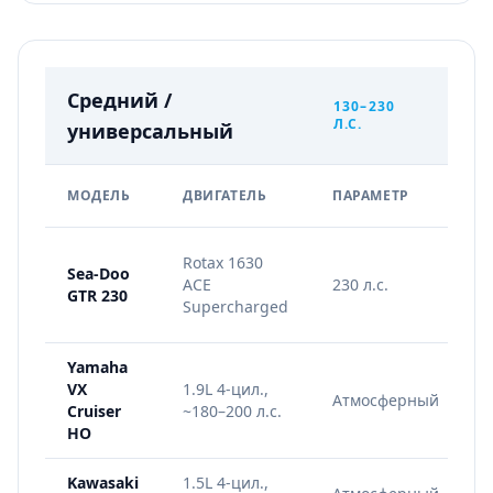
Средний /
130–230
Л.С.
универсальный
Г
МОДЕЛЬ
ДВИГАТЕЛЬ
ПАРАМЕТР
Rotax 1630
Sea-Doo
ACE
230 л.с.
GTR 230
к
Supercharged
0
Yamaha
VX
1.9L 4-цил.,
Атмосферный
э
Cruiser
~180–200 л.с.
и
HO
Kawasaki
1.5L 4-цил.,
8