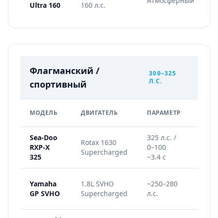
Атмосферный
Ultra 160
160 л.с.
х
Флагманский /
300–325
Л.С.
спортивный
ГЛАВ
МОДЕЛЬ
ДВИГАТЕЛЬ
ПАРАМЕТР
ФИШ
Sea-Doo
325 л.с. /
Гоно
Rotax 1630
RXP-X
0–100
шасс
Supercharged
325
~3.4 с
7.8"
Этал
Yamaha
1.8L SVHO
~250–280
надё
GP SVHO
Supercharged
л.с.
для 