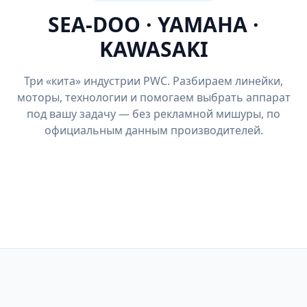
SEA-DOO · YAMAHA ·
KAWASAKI
Три «кита» индустрии PWC. Разбираем линейки,
моторы, технологии и помогаем выбрать аппарат
под вашу задачу — без рекламной мишуры, по
официальным данным производителей.
SEA-DOO
KAWASAKI
RXP-X 325
Jet Ski Ultra 310