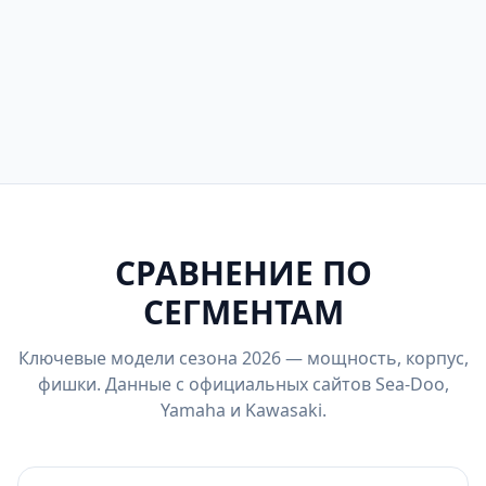
Смотреть модели
Kawasaki Jet Ski
SX-R 160 —
Ultra 310X — 310 л.с.,
единственный stand-
494 кг
STX 160 — рекреация
up
СРАВНЕНИЕ ПО
СЕГМЕНТАМ
Ключевые модели сезона 2026 — мощность, корпус,
фишки. Данные с официальных сайтов Sea-Doo,
Yamaha и Kawasaki.