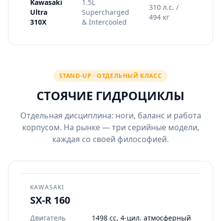
Kawasaki
1.5L
Макс
310 л.с. /
Ultra
Supercharged
стаб
494 кг
310X
& Intercooled
в оф
STAND-UP · ОТДЕЛЬНЫЙ КЛАСС
СТОЯЧИЕ ГИДРОЦИКЛЫ
Отдельная дисциплина: ноги, баланс и работа
корпусом. На рынке — три серийные модели,
каждая со своей философией.
KAWASAKI
SX-R 160
Двигатель
1498 cc, 4-цил. атмосферный