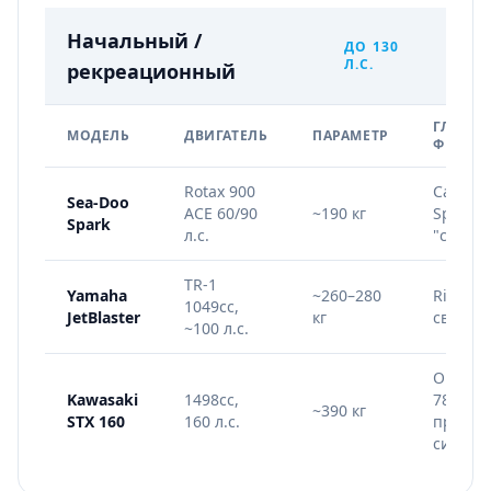
Начальный /
ДО 130
Л.С.
рекреационный
ГЛАВНА
МОДЕЛЬ
ДВИГАТЕЛЬ
ПАРАМЕТР
ФИШКА
Rotax 900
Самый 
Sea-Doo
ACE 60/90
~190 кг
Spark T
Spark
л.с.
"свечка
TR-1
Yamaha
~260–280
RiDE, ф
1049cc,
JetBlaster
кг
светлы
~100 л.с.
Огромн
Kawasaki
1498cc,
78 л,
~390 кг
STX 160
160 л.с.
против
систем