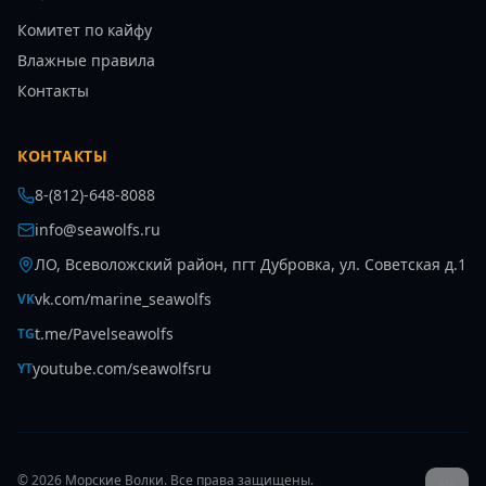
Комитет по кайфу
Влажные правила
Контакты
КОНТАКТЫ
8-(812)-648-8088
info@seawolfs.ru
ЛО, Всеволожский район, пгт Дубровка, ул. Советская д.1
vk.com/marine_seawolfs
VK
t.me/Pavelseawolfs
TG
youtube.com/seawolfsru
YT
©
2026
Морские Волки
. Все права защищены.