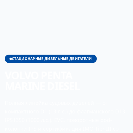
СТАЦИОНАРНЫЕ ДИЗЕЛЬНЫЕ ДВИГАТЕЛИ
VOLVO PENTA
MARINE DIESEL
Полная линейка судовых дизелей — от
компактного D1 (13 л.с.) до флагманского D13-
IPS1350 (1000 л.с.). EVC, поворотные pod-
колонки IPS и сертификация IMO Tier III со