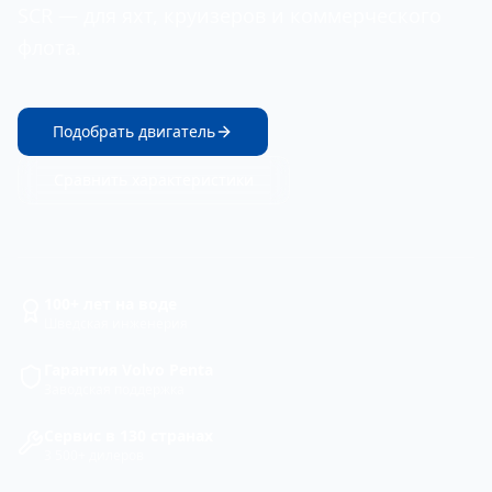
SCR — для яхт, круизеров и коммерческого
флота.
Подобрать двигатель
Сравнить характеристики
100+ лет на воде
Шведская инженерия
Гарантия Volvo Penta
Заводская поддержка
Сервис в 130 странах
3 500+ дилеров