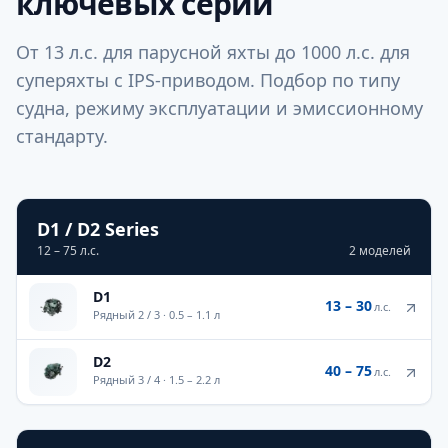
ключевых серий
От 13 л.с. для парусной яхты до 1000 л.с. для
суперяхты с IPS-приводом. Подбор по типу
судна, режиму эксплуатации и эмиссионному
стандарту.
D1 / D2 Series
12 – 75 л.с.
2
моделей
D1
13 – 30
л.с.
Рядный 2 / 3
·
0.5 – 1.1 л
D2
40 – 75
л.с.
Рядный 3 / 4
·
1.5 – 2.2 л