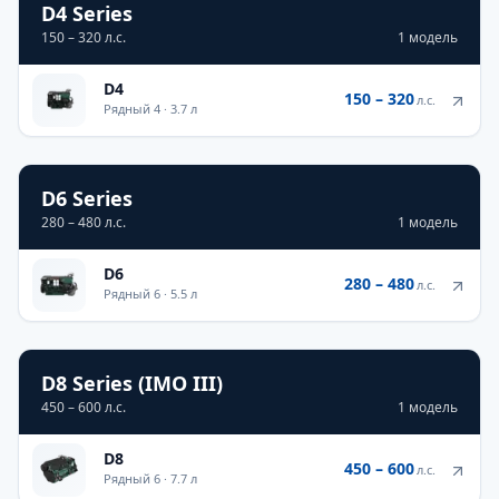
D4 Series
150 – 320 л.с.
1
модель
D4
150 – 320
л.с.
Рядный 4
·
3.7 л
D6 Series
280 – 480 л.с.
1
модель
D6
280 – 480
л.с.
Рядный 6
·
5.5 л
D8 Series (IMO III)
450 – 600 л.с.
1
модель
D8
450 – 600
л.с.
Рядный 6
·
7.7 л