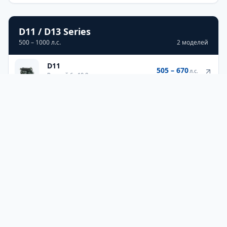
D11 / D13 Series
500 – 1000 л.с.
2
моделей
D11
505 – 670
л.с.
Рядный 6
·
10.8 л
D13
700 – 1000
л.с.
Рядный 6
·
12.8 л
IPS — pod-системы
до 1350 л.с.
1
модель
D13-IPS IMO III
700 – 1000
л.с.
Рядный 6
·
12.8 л